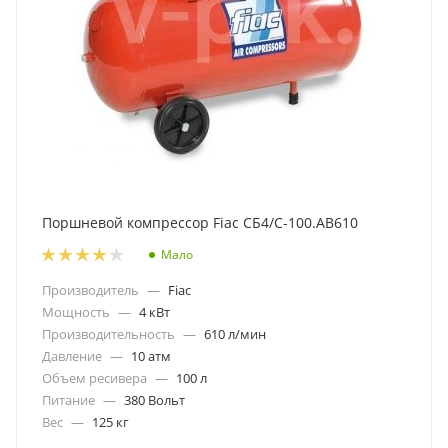
Поршневой компрессор Fiac СБ4/С-100.АВ610
Мало
Производитель
—
Fiac
Мощность
—
4 кВт
Производительность
—
610 л/мин
Давление
—
10 атм
Объем ресивера
—
100 л
Питание
—
380 Вольт
Вес
—
125 кг