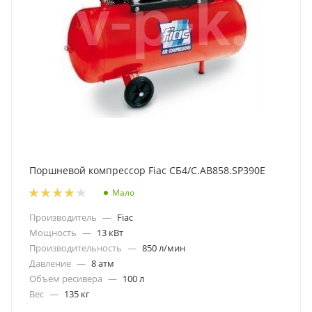
Поршневой компрессор Fiac СБ4/C.AB858.SP390E
Мало
Производитель
—
Fiac
Мощность
—
13 кВт
Производительность
—
850 л/мин
Давление
—
8 атм
Объем ресивера
—
100 л
Вес
—
135 кг