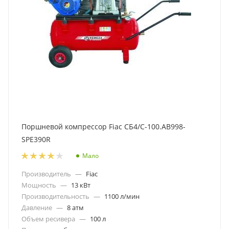
Поршневой компрессор Fiac СБ4/С-100.AB998-
SPE390R
Мало
Производитель
—
Fiac
Мощность
—
13 кВт
Производительность
—
1100 л/мин
Давление
—
8 атм
Объем ресивера
—
100 л