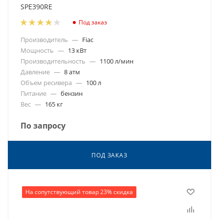
SPE390RE
Под заказ
Производитель
—
Fiac
Мощность
—
13 кВт
Производительность
—
1100 л/мин
Давление
—
8 атм
Объем ресивера
—
100 л
Питание
—
бензин
Вес
—
165 кг
По запросу
ПОД ЗАКАЗ
На сопутствующий товар 23% скидка