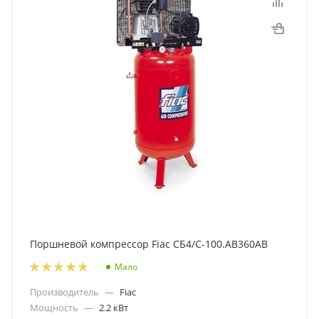
Поршневой компрессор Fiac СБ4/С-100.AB360АВ
Мало
Производитель
—
Fiac
Мощность
—
2.2 кВт