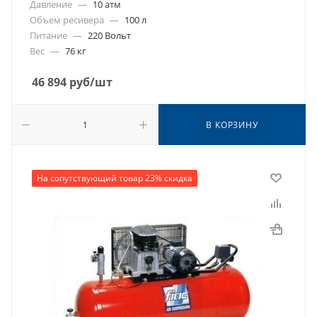
Давление
—
10 атм
Объем ресивера
—
100 л
Питание
—
220 Вольт
Вес
—
76 кг
46 894
руб
/шт
В КОРЗИНУ
На сопутствующий товар 23% скидка