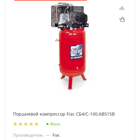
Поршневой компрессор Fiac СБ4/С-100.AB515В
Мало
Производитель
—
Fiac