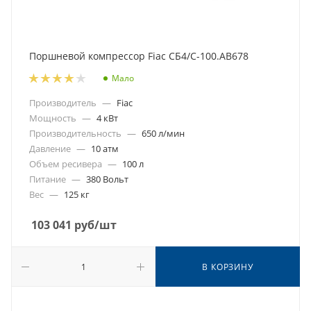
Поршневой компрессор Fiac СБ4/С-100.AB678
Мало
Производитель
—
Fiac
Мощность
—
4 кВт
Производительность
—
650 л/мин
Давление
—
10 атм
Объем ресивера
—
100 л
Питание
—
380 Вольт
Вес
—
125 кг
103 041
руб
/шт
В КОРЗИНУ