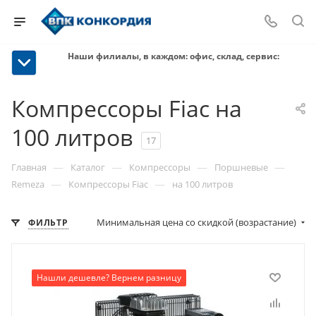
Наши филиалы, в каждом: офис, склад, сервис:
Компрессоры Fiac на
100 литров
17
—
—
—
—
Главная
Каталог
Компрессоры
Поршневые
—
—
Remeza
Компрессоры Fiac
на 100 литров
Минимальная цена со скидкой (возрастание)
ФИЛЬТР
Нашли дешевле? Вернем разницу