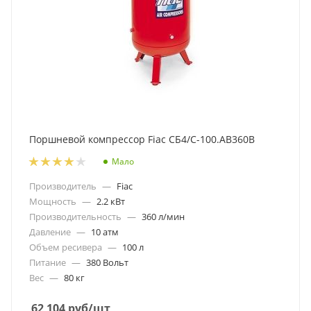
Поршневой компрессор Fiac СБ4/С-100.AB360В
Мало
Производитель
—
Fiac
Мощность
—
2.2 кВт
Производительность
—
360 л/мин
Давление
—
10 атм
Объем ресивера
—
100 л
Питание
—
380 Вольт
Вес
—
80 кг
62 104
руб
/шт