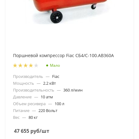
Поршневой компрессор Fiac СБ4/С-100.AB360А
Мало
Производитель
—
Fiac
Мощность
—
2.2 кВт
Производительность
—
360 л/мин
Давление
—
10 атм
Объем ресивера
—
100 л
Питание
—
220 Вольт
Вес
—
80 кг
47 655
руб
/шт