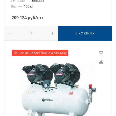
Питание
—
бензин
Вес
—
165 кг
209 124
руб
/шт
В КОРЗИНУ
Нашли дешевле? Вернем разницу