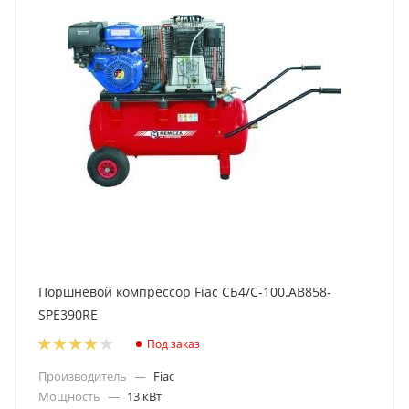
Поршневой компрессор Fiac СБ4/С-100.АВ858-
SPE390RE
Под заказ
Производитель
—
Fiac
Мощность
—
13 кВт