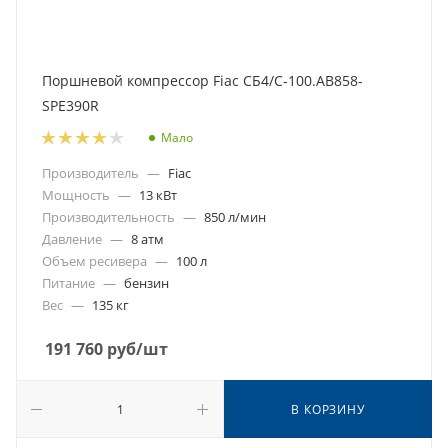
Поршневой компрессор Fiac СБ4/С-100.АВ858-
SPE390R
Мало
Производитель
—
Fiac
Мощность
—
13 кВт
Производительность
—
850 л/мин
Давление
—
8 атм
Объем ресивера
—
100 л
Питание
—
бензин
Вес
—
135 кг
191 760
руб
/шт
В КОРЗИНУ