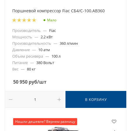
Поршневой компрессор Fiac СБ4/С-100.AB360
Мало
Производитель
—
Fiac
Мощность
—
2.2 кВт
Производительность
—
360 л/мин
Давление
—
10 атм
Объем ресивера
—
100 л
Питание
—
380 Вольт
Вес
—
80 кг
50 950
руб
/шт
В КОРЗИНУ
Нашли дешевле? Вернем разницу