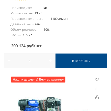
Производитель
—
Fiac
Мощность
—
13 кВт
Производительность
—
1100 л/мин
Давление
—
8 атм
Объем ресивера
—
100 л
Вес
—
165 кг
209 124
руб
/шт
В КОРЗИНУ
Нашли дешевле? Вернем разницу