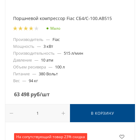
Поршневой компрессор Fiac СБ4/С-100.AB515
Мало
Производитель
—
Fiac
Мощность
—
3 кВт
Производительность
—
515 л/мин
Давление
—
10 атм
Объем ресивера
—
100 л
Питание
—
380 Вольт
Вес
—
94 кг
63 498
руб
/шт
В КОРЗИНУ
На сопутствующий товар 23% скидка