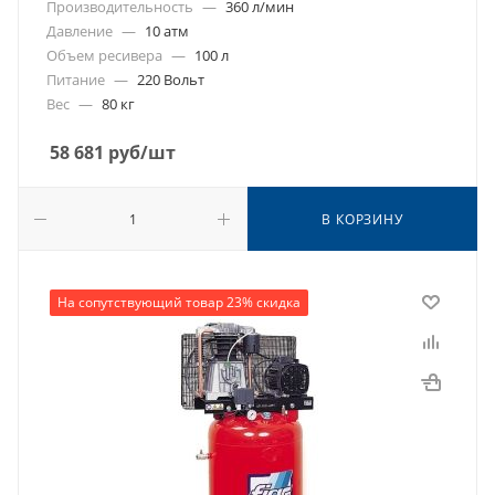
Производительность
—
360 л/мин
Давление
—
10 атм
Объем ресивера
—
100 л
Питание
—
220 Вольт
Вес
—
80 кг
58 681
руб
/шт
В КОРЗИНУ
На сопутствующий товар 23% скидка