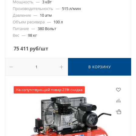
Мощность
—
3 кВт
Производительность
—
515 л/мин
Давление
—
10 атм
Объем ресивера
—
100 л
Питание
—
380 Вольт
Вес
—
98 кг
75 411
руб
/шт
В КОРЗИНУ
На сопутствующий товар 23% скидка