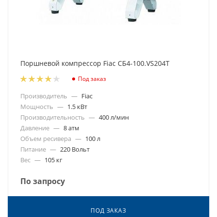
Поршневой компрессор Fiac СБ4-100.VS204T
Под заказ
Производитель
—
Fiac
Мощность
—
1.5 кВт
Производительность
—
400 л/мин
Давление
—
8 атм
Объем ресивера
—
100 л
Питание
—
220 Вольт
Вес
—
105 кг
По запросу
ПОД ЗАКАЗ