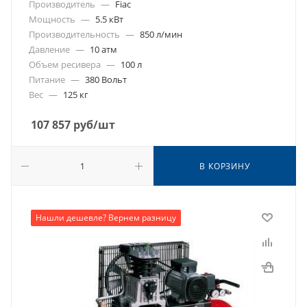
Производитель
—
Fiac
Мощность
—
5.5 кВт
Производительность
—
850 л/мин
Давление
—
10 атм
Объем ресивера
—
100 л
Питание
—
380 Вольт
Вес
—
125 кг
107 857
руб
/шт
В КОРЗИНУ
Нашли дешевле? Вернем разницу